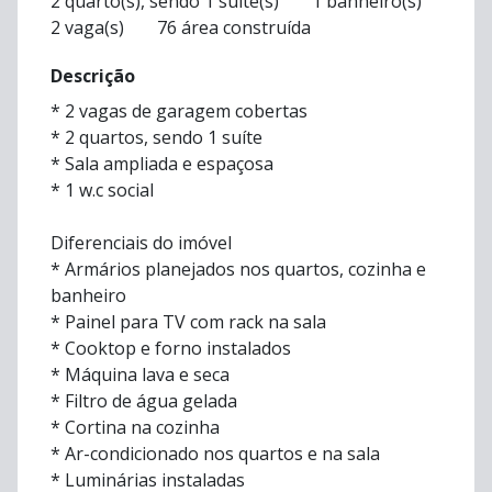
2 quarto(s), sendo 1 suíte(s)
1 banheiro(s)
2 vaga(s)
76 área construída
Descrição
* 2 vagas de garagem cobertas
* 2 quartos, sendo 1 suíte
* Sala ampliada e espaçosa
* 1 w.c social
Diferenciais do imóvel
* Armários planejados nos quartos, cozinha e
banheiro
* Painel para TV com rack na sala
* Cooktop e forno instalados
* Máquina lava e seca
* Filtro de água gelada
* Cortina na cozinha
* Ar-condicionado nos quartos e na sala
* Luminárias instaladas