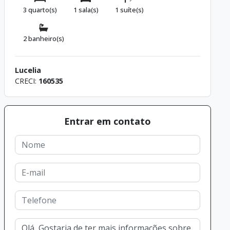
3 quarto(s)
1 sala(s)
1 suíte(s)
2 banheiro(s)
Lucelia
CRECI:
160535
Entrar em contato