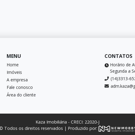
MENU
CONTATOS
Home
Horário de 
Segunda a Se
Imóveis
(14)3313-65
A empresa
adm.kaza@g
Fale conosco
Área do cliente
Kaza Imobiliária - CRECI: 22020-J
© Todos os direitos reservados | Produzido por: