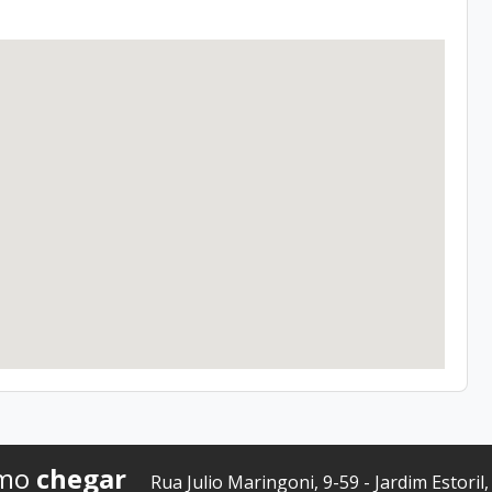
mo
chegar
Rua Julio Maringoni, 9-59 - Jardim Estoril