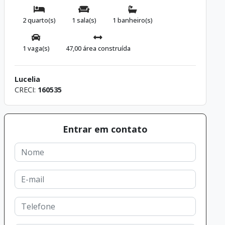
2 quarto(s)
1 sala(s)
1 banheiro(s)
1 vaga(s)
47,00 área construída
Lucelia
CRECI:
160535
Entrar em contato