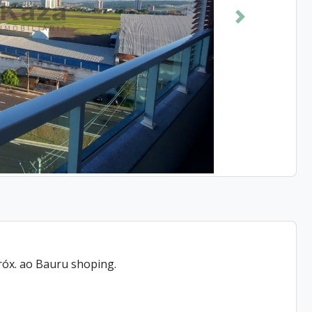
Próximo
róx. ao Bauru shoping.