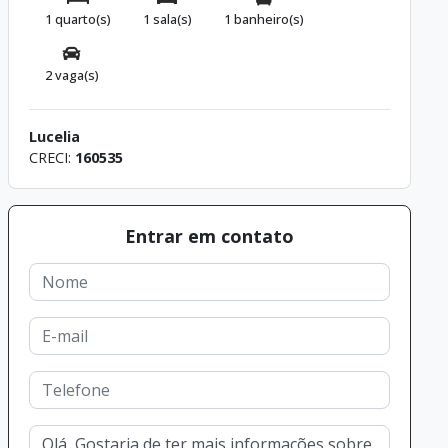
1 quarto(s)
1 sala(s)
1 banheiro(s)
2 vaga(s)
Lucelia
CRECI:
160535
Entrar em contato