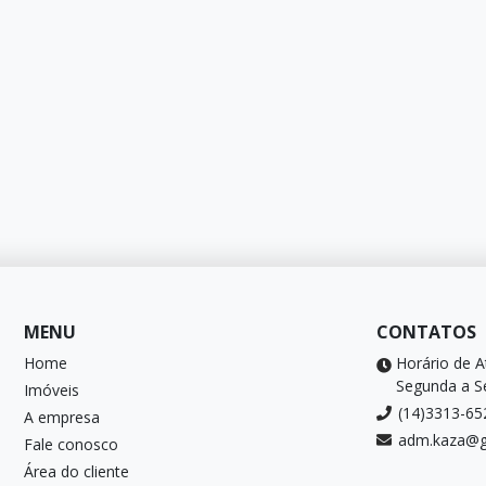
MENU
CONTATOS
Home
Horário de 
Segunda a Se
Imóveis
(14)3313-65
A empresa
adm.kaza@g
Fale conosco
Área do cliente